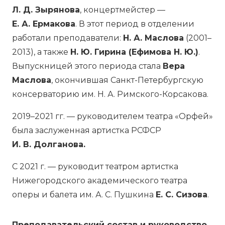
Л. Д. Зырянова
, концертмейстер —
Е. А. Ермакова
. В этот период в отделении
работали преподаватели:
Н. А. Маслова
(2001–
2013), а также
Н. Ю. Гирина (Ефимова Н. Ю.)
.
Выпускницей этого периода стала
Вера
Маслова
, окончившая Санкт-Петербургскую
консерваторию им. Н. А. Римского-Корсакова.
2019–2021 гг. — руководителем театра «Орфей»
была заслуженная артистка РСФСР
И. В. Долганова.
С 2021 г. — руководит театром артистка
Нижегородского академического театра
оперы и балета им. А. С. Пушкина
Е. С. Сизова
.
Преподавательский состав и руководство