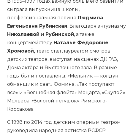
В 1995–1997 годах важную роль в его развитии
сыграла выпускница школы,
профессиональная певица
Людмила
Евгеньевна Рубинская
. Благодаря энтузиазму
Николаевой
и
Рубинской
, а также
концертмейстеру
Наталье Федоровне
Хромовой,
театр стал лауреатом смотров
детских театров, выступал на сценах ДК ГАЗ,
Дома актёра и Выставочного зала. В разные
годы были поставлены: «Мельник — колдун,
обманщик и сват» Фомина, «Так поступают
все» и «Волшебная флейта» Моцарта, «Скупой»
Мольера, «Золотой петушок» Римского-
Корсакова.
С 1998 по 2014 год детским оперным театром
руководила народная артистка РСФСР