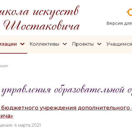
кола искусств
 Шостаковича
Версия дл
изации
Коллективы
Проекты
Учащимс
ации
правления образовательной о
 бюджетного учреждения дополнительного 
вича»
ения: 4 марта 2021